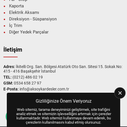
Kaporta
Elektrik Aksamı
Direksiyon - Süspansiyon
İç Trim
Diğer Yedek Parçalar
İletişim
Adres:
İkitelli Org. San. Bölgesi Atatürk Oto San. Sitesi 15. Sokak No:
415 - 416 Başakşehir İstanbul
TEL:
(0212) 486 02 19
GSM:
0534 658 27 97
E-Posta:
info@aksoykardesler.com.tr
Gizliliğinize Önem Veriyoruz
Web sitemiz, tarama deneyiminizi geliştirmek, site trafiğini
Copyright © 2025, All Right Reserved
US YAZILIM
analiz etmek ve sitemizin işlevselliğini artırmak için çerezler
kullanmaktadır. Web sitemizi kullanmaya devam ederek, bu
çerezlerin kullanılmasını kabul etmiş olursunuz.