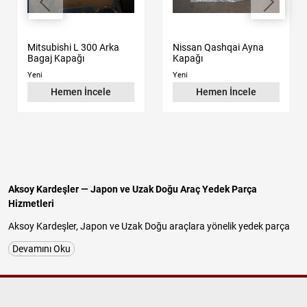
Mitsubishi L 300 Arka
Nissan Qashqai Ayna
Bagaj Kapağı
Kapağı
Yeni
Yeni
Hemen İncele
Hemen İncele
Aksoy Kardeşler — Japon ve Uzak Doğu Araç Yedek Parça
Hizmetleri
Aksoy Kardeşler, Japon ve Uzak Doğu araçlara yönelik yedek parça
tedariğinde uzun yıllara dayanan tecrübesiyle güvenilir ve
Devamını Oku
profesyonel hizmet sunan köklü bir firmadır. İstanbul Başakşehir
İkitelli OSB Atatürk Sanayi Sitesi'nde faaliyet gösteren işletmemiz;
Nissan, Hyundai, Kia, Mitsubishi, Suzuki, Chery ve Daihatsu
araçlarına özel
orijinal çıkma parça
,
kaliteli yan sanayi parça
ve