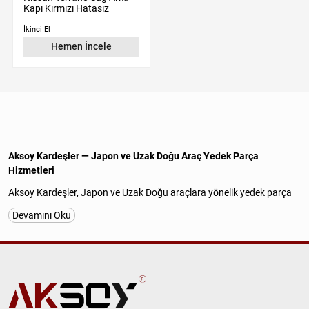
Kapı Kırmızı Hatasız
İkinci El
Hemen İncele
Aksoy Kardeşler — Japon ve Uzak Doğu Araç Yedek Parça
Hizmetleri
Aksoy Kardeşler, Japon ve Uzak Doğu araçlara yönelik yedek parça
tedariğinde uzun yıllara dayanan tecrübesiyle güvenilir ve
Devamını Oku
profesyonel hizmet sunan köklü bir firmadır. İstanbul Başakşehir
İkitelli OSB Atatürk Sanayi Sitesi'nde faaliyet gösteren işletmemiz;
Nissan, Hyundai, Kia, Mitsubishi, Suzuki, Chery ve Daihatsu
araçlarına özel
orijinal çıkma parça
,
kaliteli yan sanayi parça
ve
uygun fiyatlı
yedek parça
çözümleri sağlamaktadır.
Motor, mekanik, elektrik, elektronik, kaporta, yürüyen aksam,
şanzıman ve diğer tüm yedek parça kalemlerinde geniş ve sürekli