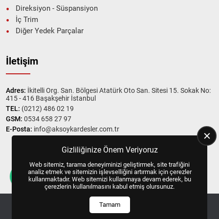
Direksiyon - Süspansiyon
İç Trim
Diğer Yedek Parçalar
İletişim
Adres:
İkitelli Org. San. Bölgesi Atatürk Oto San. Sitesi 15. Sokak No:
415 - 416 Başakşehir İstanbul
TEL:
(0212) 486 02 19
GSM:
0534 658 27 97
E-Posta:
info@aksoykardesler.com.tr
Gizliliğinize Önem Veriyoruz
Web sitemiz, tarama deneyiminizi geliştirmek, site trafiğini
Copyright © 2025, All Right Reserved
US YAZILIM
analiz etmek ve sitemizin işlevselliğini artırmak için çerezler
kullanmaktadır. Web sitemizi kullanmaya devam ederek, bu
çerezlerin kullanılmasını kabul etmiş olursunuz.
Tamam
ANASAYFA
HEMEN ARA
İLETIŞIM