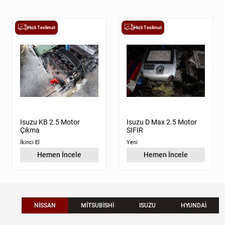
Hızlı Teslimat
Hızlı Teslimat
Isuzu KB 2.5 Motor
Isuzu D Max 2.5 Motor
Çıkma
SIFIR
İkinci El
Yeni
Hemen İncele
Hemen İncele
NISSAN
MITSUBISHI
ISUZU
HYUNDAI