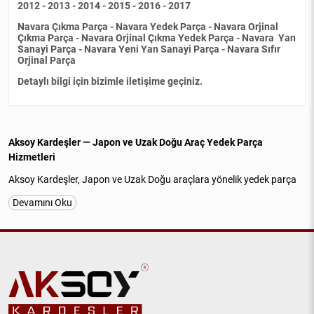
2012 - 2013 - 2014 - 2015 - 2016 - 2017
Navara Çıkma Parça - Navara Yedek Parça - Navara Orjinal
Çıkma Parça - Navara Orjinal Çıkma Yedek Parça - Navara Yan
Sanayi Parça - Navara Yeni Yan Sanayi Parça - Navara Sıfır
Orjinal Parça
Detaylı bilgi için bizimle iletişime geçiniz.
Aksoy Kardeşler — Japon ve Uzak Doğu Araç Yedek Parça
Hizmetleri
Aksoy Kardeşler, Japon ve Uzak Doğu araçlara yönelik yedek parça
tedariğinde uzun yıllara dayanan tecrübesiyle güvenilir ve
Devamını Oku
profesyonel hizmet sunan köklü bir firmadır. İstanbul Başakşehir
İkitelli OSB Atatürk Sanayi Sitesi'nde faaliyet gösteren işletmemiz;
Nissan, Hyundai, Kia, Mitsubishi, Suzuki, Chery ve Daihatsu
araçlarına özel
orijinal çıkma parça
,
kaliteli yan sanayi parça
ve
uygun fiyatlı
yedek parça
çözümleri sağlamaktadır.
Motor, mekanik, elektrik, elektronik, kaporta, yürüyen aksam,
şanzıman ve diğer tüm yedek parça kalemlerinde geniş ve sürekli
güncellenen stok altyapımız bulunmaktadır. Stoklarımız; hem orijinal