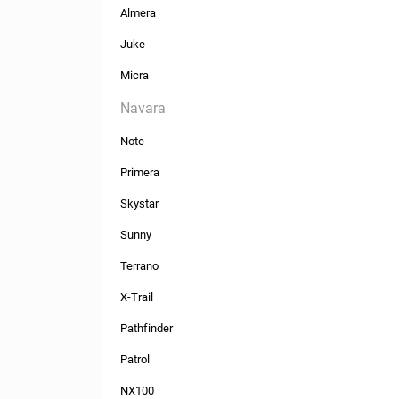
Almera
Juke
Micra
Navara
Note
Primera
Skystar
Sunny
Terrano
X-Trail
Pathfinder
Patrol
NX100