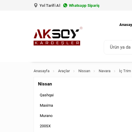
Yol Tarifi Al
Whatsapp Sipariş
Anasay
Anasayfa
Araçlar
Nissan
Navara
İç Trim
Nissan
Qashqai
Maxima
Murano
200SX