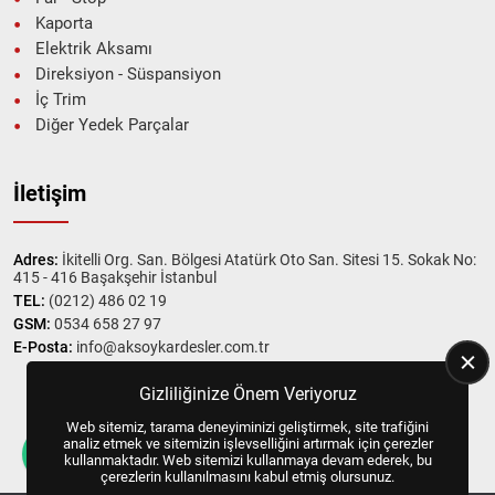
Kaporta
Elektrik Aksamı
Direksiyon - Süspansiyon
İç Trim
Diğer Yedek Parçalar
İletişim
Adres:
İkitelli Org. San. Bölgesi Atatürk Oto San. Sitesi 15. Sokak No:
415 - 416 Başakşehir İstanbul
TEL:
(0212) 486 02 19
GSM:
0534 658 27 97
E-Posta:
info@aksoykardesler.com.tr
Gizliliğinize Önem Veriyoruz
Web sitemiz, tarama deneyiminizi geliştirmek, site trafiğini
Copyright © 2025, All Right Reserved
US YAZILIM
analiz etmek ve sitemizin işlevselliğini artırmak için çerezler
kullanmaktadır. Web sitemizi kullanmaya devam ederek, bu
çerezlerin kullanılmasını kabul etmiş olursunuz.