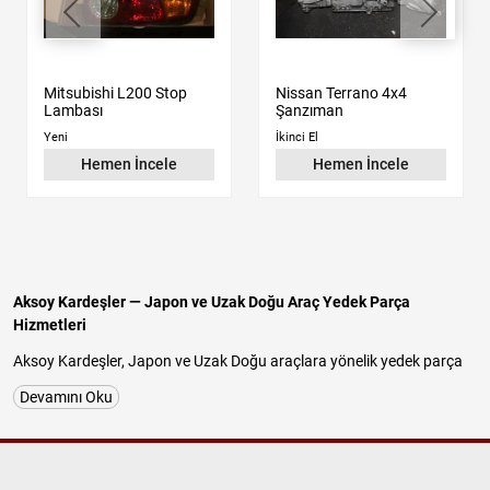
Mitsubishi L200 Stop
Nissan Terrano 4x4
Lambası
Şanzıman
Yeni
İkinci El
Hemen İncele
Hemen İncele
Aksoy Kardeşler — Japon ve Uzak Doğu Araç Yedek Parça
Hizmetleri
Aksoy Kardeşler, Japon ve Uzak Doğu araçlara yönelik yedek parça
tedariğinde uzun yıllara dayanan tecrübesiyle güvenilir ve
Devamını Oku
profesyonel hizmet sunan köklü bir firmadır. İstanbul Başakşehir
İkitelli OSB Atatürk Sanayi Sitesi'nde faaliyet gösteren işletmemiz;
Nissan, Hyundai, Kia, Mitsubishi, Suzuki, Chery ve Daihatsu
araçlarına özel
orijinal çıkma parça
,
kaliteli yan sanayi parça
ve