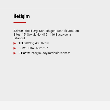
eti ve uygun fiyat avantajlarıyla tanışın.
güvenli şekilde temin edelim.
İletişim
Adres:
İkitelli Org. San. Bölgesi Atatürk Oto San.
Sitesi 15. Sokak No: 415 - 416 Başakşehir
İstanbul
TEL:
(0212) 486 02 19
GSM:
0534 658 27 97
E-Posta:
info@aksoykardesler.com.tr