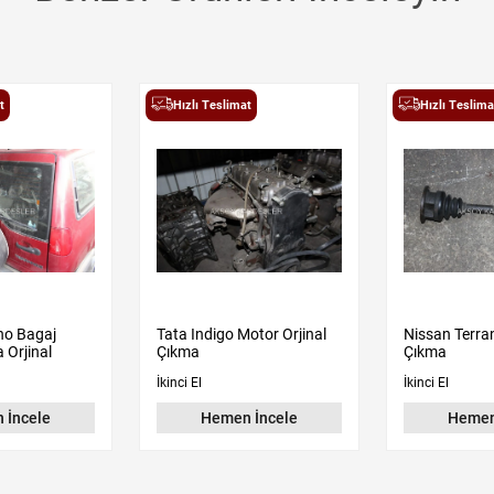
t
Hızlı Teslimat
Hızlı Teslima
no Bagaj
Tata Indigo Motor Orjinal
Nissan Terra
 Orjinal
Çıkma
Çıkma
İkinci El
İkinci El
 İncele
Hemen İncele
Hemen