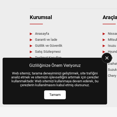
Aracınız için doğru çıkma veya yan sanayi parçay
Profesyonel destek ve teknik danışmanlık için bi
Kurumsal
Araçla
Anasayfa
Nissa
Garanti ve İade
Mitsu
Gizlilik ve Güvenlik
Isuzu
Satış Sözleşmesi
Hyund
Teslimat Koşulları
Kia
Üyelik Sözleşmesi
Daiha
Gizliliğinize Önem Veriyoruz
Hakkımızda
Suzuk
Web sitemiz, tarama deneyiminizi geliştirmek, site trafiğini
Blog
Chery
analiz etmek ve sitemizin işlevselliğini artırmak için çerezler
kullanmaktadır. Web sitemizi kullanmaya devam ederek, bu
İletişim
çerezlerin kullanılmasını kabul etmiş olursunuz.
Tamam