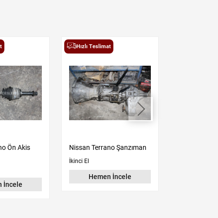
t
Hızlı Teslimat
Hızlı Teslima
no Ön Akis
Nissan Terrano Şanzıman
Suzuki Vitara
Çıkma
İkinci El
İkinci El
Hemen İncele
 İncele
Hemen