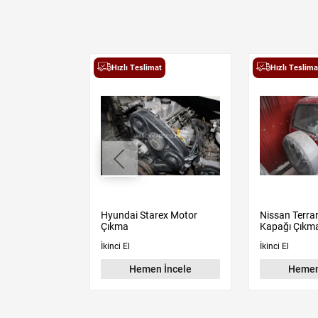
t
Hızlı Teslimat
Hızlı Teslima
Terrano Far
Hyundai Starex Motor
Nissan Terra
Çıkma
Kapağı Çıkma
İkinci El
İkinci El
 İncele
Hemen İncele
Hemen