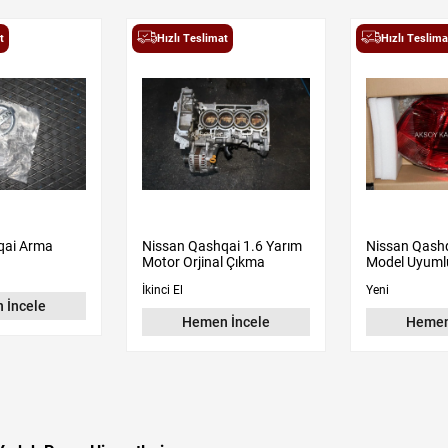
t
Hızlı Teslimat
Hızlı Teslima
qai Arma
Nissan Qashqai 1.6 Yarım
Nissan Qash
Motor Orjinal Çıkma
Model Uyuml
İkinci El
Yeni
 İncele
Hemen İncele
Hemen