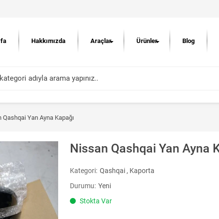
fa
Hakkımızda
Araçlar
Ürünler
Blog
n Qashqai Yan Ayna Kapağı
Nissan Qashqai Yan Ayna 
Kategori:
Qashqai
,
Kaporta
Durumu:
Yeni
Stokta Var