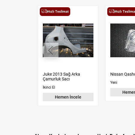
t
Hızlı Teslimat
Hızlı Teslima
 Yan Ayna
Juke 2013 Sağ Arka
Nissan Qash
Çamurluk Sacı
Yeni
İkinci El
 İncele
Hemen
Hemen İncele