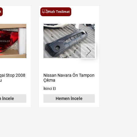
t
Hızlı Teslimat
Hızlı Teslima
qai Stop 2008
Nissan Navara Ön Tampon
Qashqai İç K
u
Çıkma
Çıkma Orjina
İkinci El
İkinci El
 İncele
Hemen İncele
Hemen