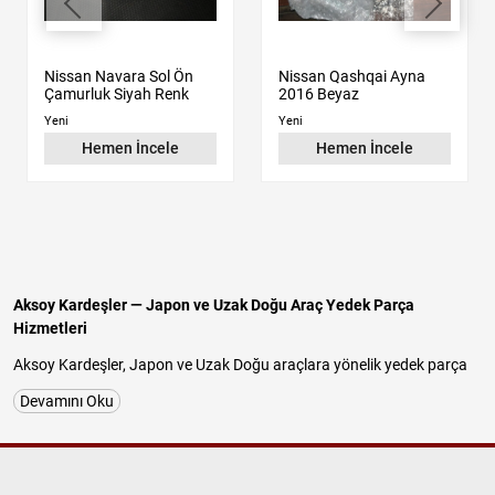
Nissan Navara Sol Ön
Nissan Qashqai Ayna
Çamurluk Siyah Renk
2016 Beyaz
Yeni
Yeni
Hemen İncele
Hemen İncele
Aksoy Kardeşler — Japon ve Uzak Doğu Araç Yedek Parça
Hizmetleri
Aksoy Kardeşler, Japon ve Uzak Doğu araçlara yönelik yedek parça
tedariğinde uzun yıllara dayanan tecrübesiyle güvenilir ve
Devamını Oku
profesyonel hizmet sunan köklü bir firmadır. İstanbul Başakşehir
İkitelli OSB Atatürk Sanayi Sitesi'nde faaliyet gösteren işletmemiz;
Nissan, Hyundai, Kia, Mitsubishi, Suzuki, Chery ve Daihatsu
araçlarına özel
orijinal çıkma parça
,
kaliteli yan sanayi parça
ve