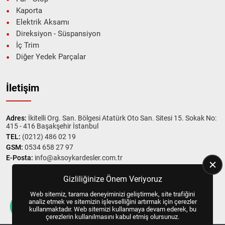
Kaporta
Elektrik Aksamı
Direksiyon - Süspansiyon
İç Trim
Diğer Yedek Parçalar
İletişim
Adres:
İkitelli Org. San. Bölgesi Atatürk Oto San. Sitesi 15. Sokak No:
415 - 416 Başakşehir İstanbul
TEL:
(0212) 486 02 19
GSM:
0534 658 27 97
E-Posta:
info@aksoykardesler.com.tr
Gizliliğinize Önem Veriyoruz
Web sitemiz, tarama deneyiminizi geliştirmek, site trafiğini
Copyright © 2025, All Right Reserved
US YAZILIM
analiz etmek ve sitemizin işlevselliğini artırmak için çerezler
kullanmaktadır. Web sitemizi kullanmaya devam ederek, bu
çerezlerin kullanılmasını kabul etmiş olursunuz.