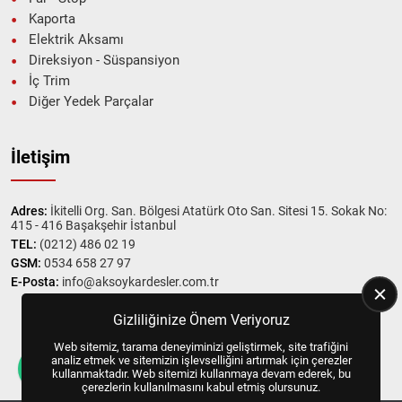
Kaporta
Elektrik Aksamı
Direksiyon - Süspansiyon
İç Trim
Diğer Yedek Parçalar
İletişim
Adres:
İkitelli Org. San. Bölgesi Atatürk Oto San. Sitesi 15. Sokak No:
415 - 416 Başakşehir İstanbul
TEL:
(0212) 486 02 19
GSM:
0534 658 27 97
E-Posta:
info@aksoykardesler.com.tr
Gizliliğinize Önem Veriyoruz
Web sitemiz, tarama deneyiminizi geliştirmek, site trafiğini
Copyright © 2025, All Right Reserved
US YAZILIM
analiz etmek ve sitemizin işlevselliğini artırmak için çerezler
kullanmaktadır. Web sitemizi kullanmaya devam ederek, bu
çerezlerin kullanılmasını kabul etmiş olursunuz.