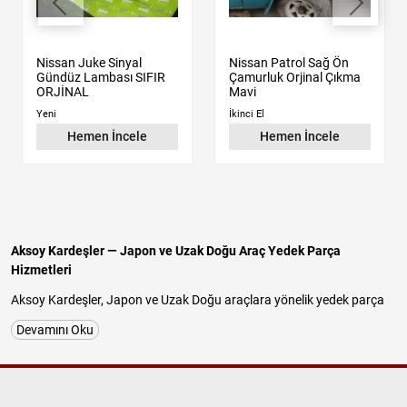
Nissan Juke Sinyal
Nissan Patrol Sağ Ön
Gündüz Lambası SIFIR
Çamurluk Orjinal Çıkma
ORJİNAL
Mavi
Yeni
İkinci El
Hemen İncele
Hemen İncele
Aksoy Kardeşler — Japon ve Uzak Doğu Araç Yedek Parça
Hizmetleri
Aksoy Kardeşler, Japon ve Uzak Doğu araçlara yönelik yedek parça
tedariğinde uzun yıllara dayanan tecrübesiyle güvenilir ve
Devamını Oku
profesyonel hizmet sunan köklü bir firmadır. İstanbul Başakşehir
İkitelli OSB Atatürk Sanayi Sitesi'nde faaliyet gösteren işletmemiz;
Nissan, Hyundai, Kia, Mitsubishi, Suzuki, Chery ve Daihatsu
araçlarına özel
orijinal çıkma parça
,
kaliteli yan sanayi parça
ve