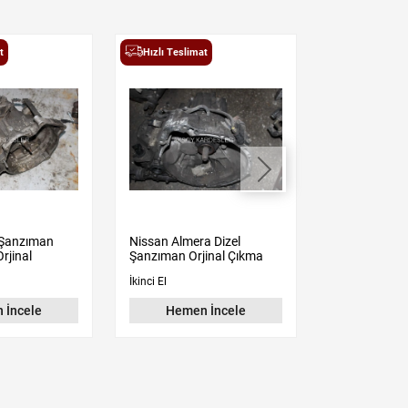
t
Hızlı Teslimat
Hızlı Teslima
 Şanzıman
Nissan Almera Dizel
Suzuki Grand
rjinal
Şanzıman Orjinal Çıkma
Diferansiyel
İkinci El
İkinci El
 İncele
Hemen İncele
Hemen