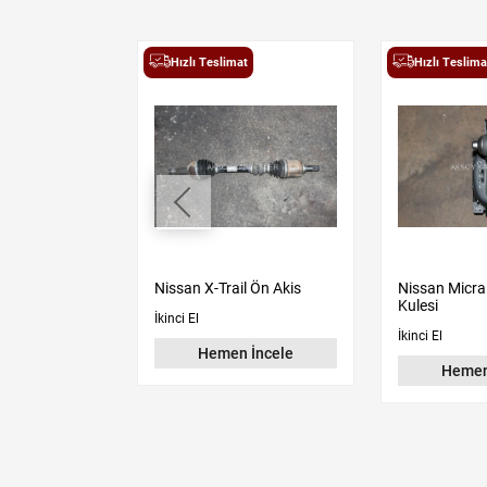
t
Hızlı Teslimat
Hızlı Teslima
200 Arka Akis
Nissan X-Trail Ön Akis
Nissan Micra
Kulesi
İkinci El
İkinci El
Hemen İncele
 İncele
Hemen