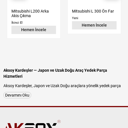
Mitsubishi L200 Arka
Mitsubishi L 300 Ön Far
Akis Çıkma
Yeni
İkinci El
Hemen İncele
Hemen İncele
Aksoy Kardeşler — Japon ve Uzak Doğu Araç Yedek Parça
Hizmetleri
Aksoy Kardeşler, Japon ve Uzak Doğu araçlara yönelik yedek parça
tedariğinde uzun yıllara dayanan tecrübesiyle güvenilir ve
Devamını Oku
profesyonel hizmet sunan köklü bir firmadır. İstanbul Başakşehir
İkitelli OSB Atatürk Sanayi Sitesi'nde faaliyet gösteren işletmemiz;
Nissan, Hyundai, Kia, Mitsubishi, Suzuki, Chery ve Daihatsu
araçlarına özel
orijinal çıkma parça
,
kaliteli yan sanayi parça
ve
uygun fiyatlı
yedek parça
çözümleri sağlamaktadır.
Motor, mekanik, elektrik, elektronik, kaporta, yürüyen aksam,