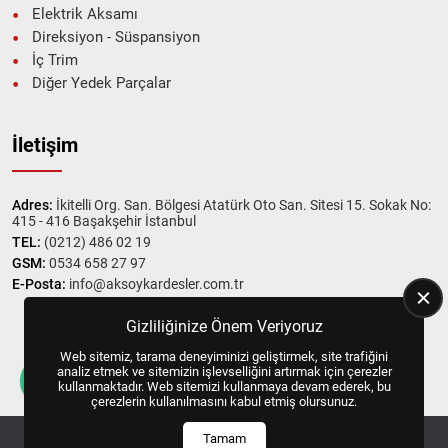
Elektrik Aksamı
Direksiyon - Süspansiyon
İç Trim
Diğer Yedek Parçalar
İletişim
Adres:
İkitelli Org. San. Bölgesi Atatürk Oto San. Sitesi 15. Sokak No:
415 - 416 Başakşehir İstanbul
TEL:
(0212) 486 02 19
GSM:
0534 658 27 97
E-Posta:
info@aksoykardesler.com.tr
Gizliliğinize Önem Veriyoruz
Web sitemiz, tarama deneyiminizi geliştirmek, site trafiğini
Copyright © 2025, All Right Reserved
US YAZILIM
analiz etmek ve sitemizin işlevselliğini artırmak için çerezler
kullanmaktadır. Web sitemizi kullanmaya devam ederek, bu
çerezlerin kullanılmasını kabul etmiş olursunuz.
Tamam
ANASAYFA
HEMEN ARA
İLETIŞIM