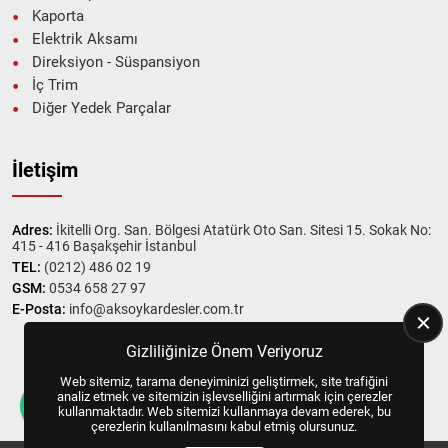
Kaporta
Elektrik Aksamı
Direksiyon - Süspansiyon
İç Trim
Diğer Yedek Parçalar
İletişim
Adres:
İkitelli Org. San. Bölgesi Atatürk Oto San. Sitesi 15. Sokak No:
415 - 416 Başakşehir İstanbul
TEL:
(0212) 486 02 19
GSM:
0534 658 27 97
E-Posta:
info@aksoykardesler.com.tr
Gizliliğinize Önem Veriyoruz
Web sitemiz, tarama deneyiminizi geliştirmek, site trafiğini
Copyright © 2025, All Right Reserved
US YAZILIM
analiz etmek ve sitemizin işlevselliğini artırmak için çerezler
kullanmaktadır. Web sitemizi kullanmaya devam ederek, bu
çerezlerin kullanılmasını kabul etmiş olursunuz.