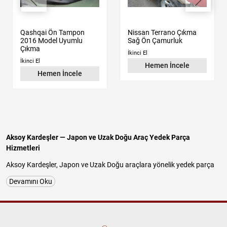
Qashqai Ön Tampon
Nissan Terrano Çıkma
2016 Model Uyumlu
Sağ Ön Çamurluk
Çıkma
İkinci El
İkinci El
Hemen İncele
Hemen İncele
Aksoy Kardeşler — Japon ve Uzak Doğu Araç Yedek Parça
Hizmetleri
Aksoy Kardeşler, Japon ve Uzak Doğu araçlara yönelik yedek parça
tedariğinde uzun yıllara dayanan tecrübesiyle güvenilir ve
Devamını Oku
profesyonel hizmet sunan köklü bir firmadır. İstanbul Başakşehir
İkitelli OSB Atatürk Sanayi Sitesi'nde faaliyet gösteren işletmemiz;
Nissan, Hyundai, Kia, Mitsubishi, Suzuki, Chery ve Daihatsu
araçlarına özel
orijinal çıkma parça
,
kaliteli yan sanayi parça
ve