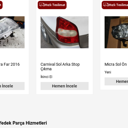
t
Hızlı Teslimat
Hızlı Teslima
ra Far 2016
Carnival Sol Arka Stop
Micra Sol Ön
Çıkma
Yeni
İkinci El
Hemen
 İncele
Hemen İncele
Yedek Parça Hizmetleri