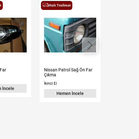
t
Hızlı Teslimat
Hızlı Teslima
 Far
Nissan Patrol Sağ Ön Far
Nissan 200S
Çıkma
Çıkma
İkinci El
İkinci El
 İncele
Hemen İncele
Hemen