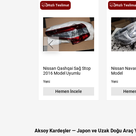
t
Hızlı Teslimat
Hızlı Teslima
ar Ön Far
Nissan Qashqai Sağ Stop
Nissan Nava
2016 Model Uyumlu
Model
Yeni
Yeni
 İncele
Hemen İncele
Hemen
Aksoy Kardeşler — Japon ve Uzak Doğu Araç 